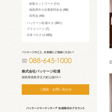
創客ネットワーク
(11)
徳島県中小企業家同友会
(98)
四究会
(40)
パッケージ松浦ネタ
(361)
プライベート
(7)
日常ブログ
(1,065)
株式会社パッケージ松浦
徳島県徳島市丈六町山端10-1
ご相談・お問い合わせ