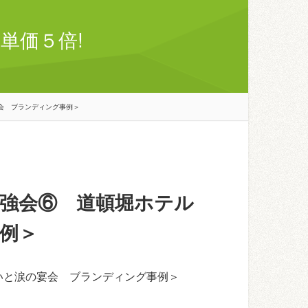
単価５倍!
会 ブランディング事例＞
勉強会⑥ 道頓堀ホテル
例＞
いと涙の宴会 ブランディング事例＞