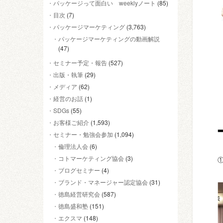
パッケージって面白い weeklyノート
(85)
目次
(7)
パッケージマーケティング
(3,763)
パッケージマーケティングの動画解説
(47)
セミナー予定・報告
(527)
出版・執筆
(29)
メディア
(62)
経営のお話
(1)
SDGs
(55)
お客様ご紹介
(1,593)
セミナー・勉強会参加
(1,094)
倫理法人会
(6)
コトマーケティング協会
(3)
ブログセミナー
(4)
ブランド・マネージャー認定協会
(31)
徳島経営研究会
(587)
徳島盛和塾
(151)
エクスマ
(148)