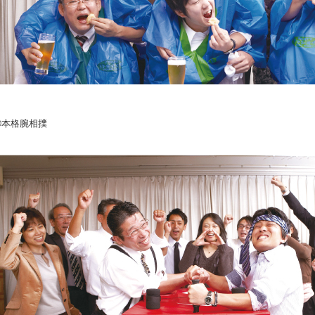
③本格腕相撲