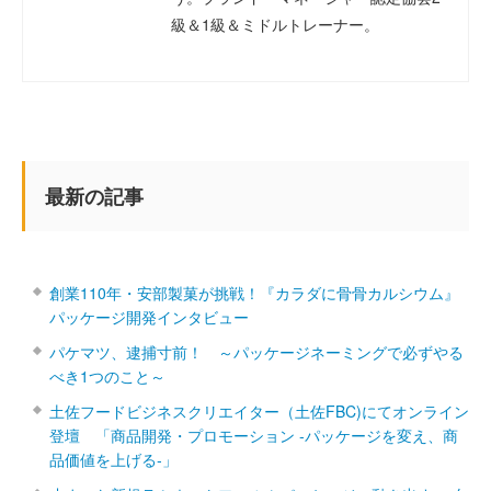
級＆1級＆ミドルトレーナー。
最新の記事
創業110年・安部製菓が挑戦！『カラダに骨骨カルシウム』
パッケージ開発インタビュー
パケマツ、逮捕寸前！ ～パッケージネーミングで必ずやる
べき1つのこと～
土佐フードビジネスクリエイター（土佐FBC)にてオンライン
登壇 「商品開発・プロモーション ‐パッケージを変え、商
品価値を上げる‐」