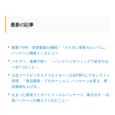
最新の記事
創業110年・安部製菓が挑戦！『カラダに骨骨カルシウム』
パッケージ開発インタビュー
パケマツ、逮捕寸前！ ～パッケージネーミングで必ずやる
べき1つのこと～
土佐フードビジネスクリエイター（土佐FBC)にてオンライン
登壇 「商品開発・プロモーション ‐パッケージを変え、商
品価値を上げる‐」
止まった新規ラミネートフィルムパッケージ、動き出す ～白
黒パッケージが教えてくれたこと～