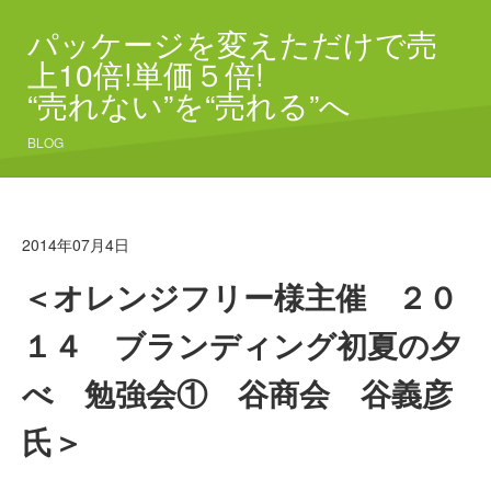
パッケージを変えただけで売
上10倍!単価５倍!
“売れない”を“売れる”へ
BLOG
2014年07月4日
＜オレンジフリー様主催 ２０
１４ ブランディング初夏の夕
べ 勉強会① 谷商会 谷義彦
氏＞