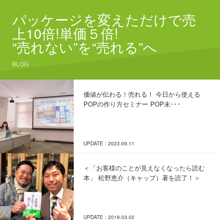
パッケージを変えただけで売
上10倍!単価５倍!
“売れない”を“売れる”へ
BLOG
価値が伝わる！売れる！ 今日から使える
POPの作り方セミナー POP未･･･
UPDATE：2023.09.11
＜「お客様のことが見えなくなったら読む
本」 松野恵介（キャップ）著を読了！＞
UPDATE：2019.03.02