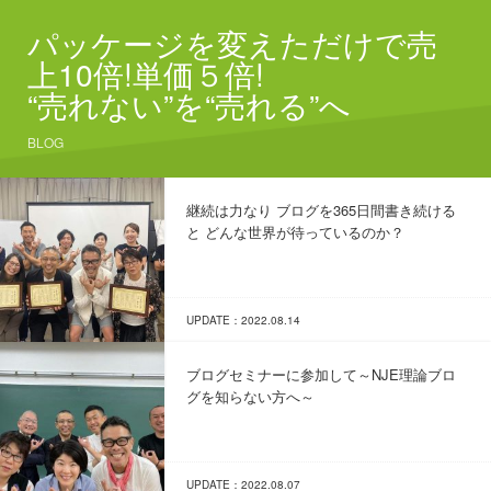
パッケージを変えただけで売
上10倍!単価５倍!
“売れない”を“売れる”へ
BLOG
継続は力なり ブログを365日間書き続ける
と どんな世界が待っているのか？
UPDATE：2022.08.14
ブログセミナーに参加して～NJE理論ブロ
グを知らない方へ～
UPDATE：2022.08.07