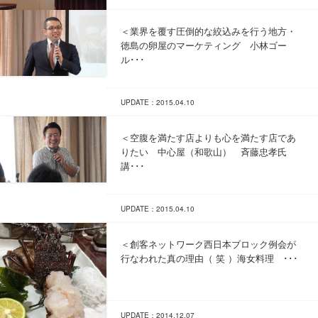
＜業界を覆す圧倒的な絞込みを行う地方・
徳島の卵屋のマーケティング 小林ゴー
ル･･･
UPDATE：2015.04.10
＜空腹を満たす店よりも心を満たす店であ
りたい 中心屋（和歌山） 斉藤忠孝氏
講･･･
UPDATE：2015.04.10
＜創客ネットワーク西日本ブロック例会が
行なわれた真の理由（ 笑 ）海女料理 ･･･
UPDATE：2014.12.07