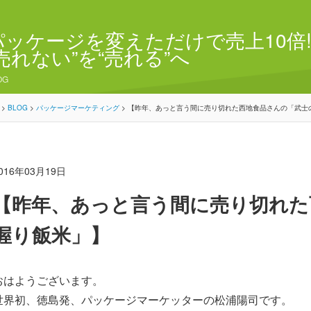
パッケージを変えただけで売上10倍!
“売れない”を“売れる”へ
OG
>
BLOG
>
パッケージマーケティング
>
【昨年、あっと言う間に売り切れた西地食品さんの「武士
016年03月19日
【昨年、あっと言う間に売り切れた
握り飯米」】
おはようございます。
世界初、徳島発、パッケージマーケッターの松浦陽司です。