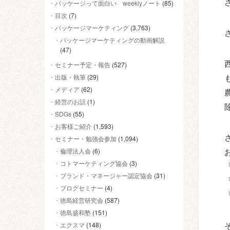
パッケージって面白い weeklyノート
(85)
目次
(7)
パッケージマーケティング
(3,763)
パッケージマーケティングの動画解説
(47)
セミナー予定・報告
(527)
出版・執筆
(29)
メディア
(62)
経営のお話
(1)
SDGs
(55)
お客様ご紹介
(1,593)
セミナー・勉強会参加
(1,094)
倫理法人会
(6)
コトマーケティング協会
(3)
ブランド・マネージャー認定協会
(31)
ブログセミナー
(4)
徳島経営研究会
(587)
徳島盛和塾
(151)
エクスマ
(148)