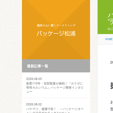
BL
HOME
2
最新記事一覧
2026.08.05
創業110年・安部製菓が挑戦！『カラダに
骨骨カルシウム』パッケージ開発インタビ
ュー
2026.08.02
パケマツ、逮捕寸前！ ～パッケージネー
ミングで必ずやるべき1つのこと～