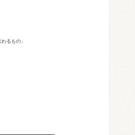
伝わるもの」
）