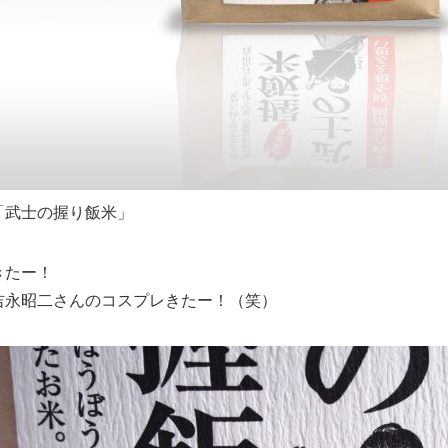
「武士の握り飯米」
きたー！
吉永昭二さんのコスプレきたー！（笑）