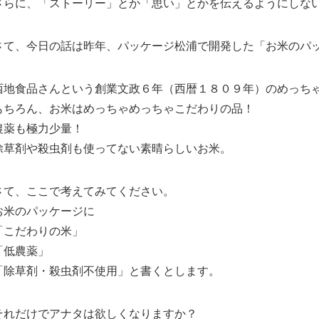
さらに、「ストーリー」とか「思い」とかを伝えるようにしな
さて、今日の話は昨年、パッケージ松浦で開発した「お米のパ
西地食品さんという創業文政６年（西暦１８０９年）のめっち
もちろん、お米はめっちゃめっちゃこだわりの品！
農薬も極力少量！
除草剤や殺虫剤も使ってない素晴らしいお米。
さて、ここで考えてみてください。
お米のパッケージに
「こだわりの米」
「低農薬」
「除草剤・殺虫剤不使用」と書くとします。
それだけでアナタは欲しくなりますか？