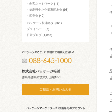
創客ネットワーク
(11)
徳島県中小企業家同友会
(98)
四究会
(40)
パッケージ松浦ネタ
(361)
プライベート
(7)
日常ブログ
(1,065)
株式会社パッケージ松浦
徳島県徳島市丈六町山端10-1
ご相談・お問い合わせ