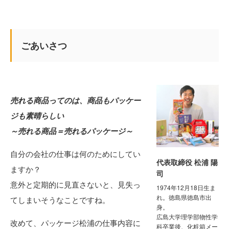
ごあいさつ
売れる商品ってのは、商品もパッケー
ジも素晴らしい
～売れる商品＝売れるパッケージ～
自分の会社の仕事は何のためにしてい
代表取締役 松浦 陽
ますか？
司
意外と定期的に見直さないと、見失っ
1974年12月18日生ま
れ。徳島県徳島市出
てしまいそうなことですね。
身。
広島大学理学部物性学
改めて、パッケージ松浦の仕事内容に
科卒業後、化粧箱メー