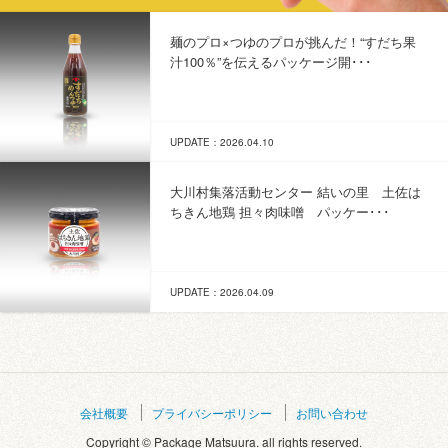
麺のプロ×つゆのプロが挑んだ！“すだち果
汁100％”を伝えるパッケージ開･･･
UPDATE：2026.04.10
大川村集落活動センター 結いの里 土佐は
ちきん地鶏 担々肉味噌 パッケー･･･
UPDATE：2026.04.09
会社概要
プライバシーポリシー
お問い合わせ
Copyright © Package Matsuura. all rights reserved.