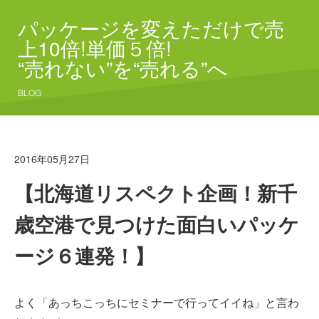
パッケージを変えただけで売
上10倍!単価５倍!
“売れない”を“売れる”へ
BLOG
2016年05月27日
【北海道リスペクト企画！新千
歳空港で見つけた面白いパッケ
ージ６連発！】
よく「あっちこっちにセミナーで行ってイイね」と言わ