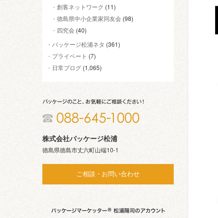
創客ネットワーク
(11)
徳島県中小企業家同友会
(98)
四究会
(40)
パッケージ松浦ネタ
(361)
プライベート
(7)
日常ブログ
(1,065)
株式会社パッケージ松浦
徳島県徳島市丈六町山端10-1
ご相談・お問い合わせ