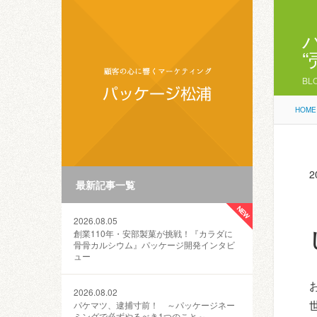
BL
HOME
2
最新記事一覧
2026.08.05
創業110年・安部製菓が挑戦！『カラダに
骨骨カルシウム』パッケージ開発インタビ
ュー
2026.08.02
パケマツ、逮捕寸前！ ～パッケージネー
ミングで必ずやるべき1つのこと～