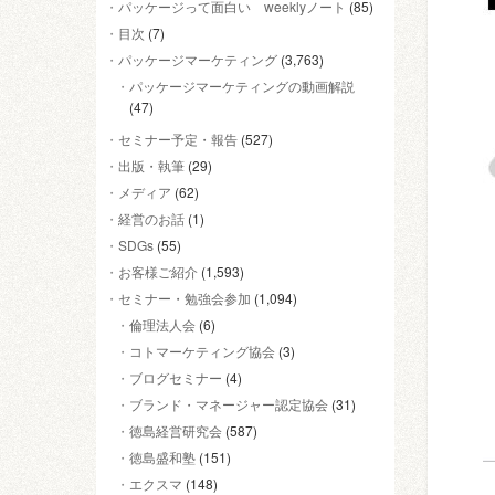
パッケージって面白い weeklyノート
(85)
目次
(7)
パッケージマーケティング
(3,763)
パッケージマーケティングの動画解説
(47)
セミナー予定・報告
(527)
出版・執筆
(29)
メディア
(62)
経営のお話
(1)
SDGs
(55)
お客様ご紹介
(1,593)
セミナー・勉強会参加
(1,094)
倫理法人会
(6)
コトマーケティング協会
(3)
ブログセミナー
(4)
ブランド・マネージャー認定協会
(31)
徳島経営研究会
(587)
徳島盛和塾
(151)
エクスマ
(148)