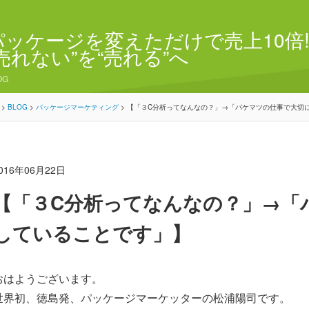
パッケージを変えただけで売上10倍!
“売れない”を“売れる”へ
OG
>
BLOG
>
パッケージマーケティング
>
【「３C分析ってなんなの？」→「パケマツの仕事で大切
016年06月22日
【「３C分析ってなんなの？」→「
していることです」】
おはようございます。
世界初、徳島発、パッケージマーケッターの松浦陽司です。