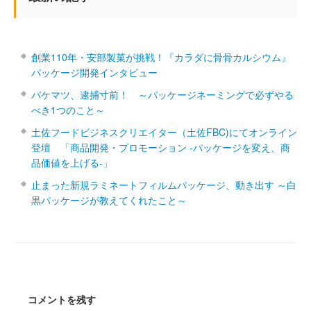
創業110年・安部製菓が挑戦！『カラダに骨骨カルシウム』
パッケージ開発インタビュー
パケマツ、逮捕寸前！ ～パッケージネーミングで必ずやる
べき1つのこと～
土佐フードビジネスクリエイター（土佐FBC)にてオンライン
登壇 「商品開発・プロモーション ‐パッケージを変え、商
品価値を上げる‐」
止まった新規ラミネートフィルムパッケージ、動き出す ～白
黒パッケージが教えてくれたこと～
コメントを残す