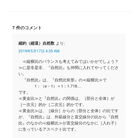
7 件のコメント
縮約（縮退）自然数
より:
2019年5月17日 4:35 AM
≪縦横比のバランスも考えてみてはいかがでしょう？
≫に是非是非、『自然比』も仲間に入れてやってくださ
い。
『自然比』は、『自然比矩形』の≪縦横比≫で
1：（e－1）＝1：1.718…
です。
≪黄金比≫と『自然比』の関係は、［部分と全体］が
［一次元］的か［二次元］的かです。
≪黄金比≫は、［線分］からの［部分と全体］の比です
が、『自然比』は、外延線分と直交線分の比から『自然
比』のなかの≪縦横比≫が直交線分のなかに［入れ子］
に生っているアスペクト比です。