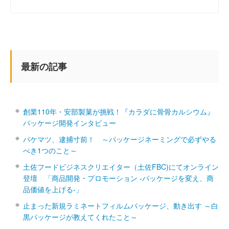
最新の記事
創業110年・安部製菓が挑戦！『カラダに骨骨カルシウム』
パッケージ開発インタビュー
パケマツ、逮捕寸前！ ～パッケージネーミングで必ずやる
べき1つのこと～
土佐フードビジネスクリエイター（土佐FBC)にてオンライン
登壇 「商品開発・プロモーション ‐パッケージを変え、商
品価値を上げる‐」
止まった新規ラミネートフィルムパッケージ、動き出す ～白
黒パッケージが教えてくれたこと～