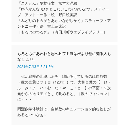
「こんとん」夢枕獏文 松本大洋絵
「ゆうかんな3びきとこわいこわいかいぶつ」スティー
ブ・アントニー作・絵 野口絵美訳
「みどりのトカゲとあかいながしかく」スティーブ・ア
ントニー作・絵 吉上恭太訳
［もろはのつるぎ」（有田川町ウエブライブラリー）
もろともにあわれと思へヒフミヨは根より他に知る人も
なし
より:
2024年7月3日 8:21 PM
≪…縦横の比率…≫を、纏めあげているのは自然数
（数の言葉ヒフミヨ（1234））で、大和言葉の【 ひ・
ふ・み・よ・い・む・な・や・こ・と 】の平面・２次
元からの送りモノとして眺めると、［数のヴィジョン］
に・・・
岡潔数学体験館で、自然数のキュレーション的な催しが
あるといいなぁ～