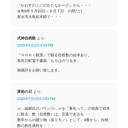
『かおすのくにのかたなかーど』から・・・
令和2年５月23日～６月７日 の間だけ
射水市大島絵本館で・・・
式神自然数
より:
2020年6月2日 3:39 PM
『ＨＨＮＩ眺望』で観る自然数の絵本あり。
有田川町電子書籍「もろはのつるぎ」
御講評をお願い致します。
算術の日
より:
2020年7月23日 3:53 PM
≪…縦横比のバランス…≫を『量化って』の視座で絵本
に観る、数（自然数）は、言葉であるを・・・
数学からの贈り物（送りモノ）として、4冊から、自然
数の創生過程を・・・