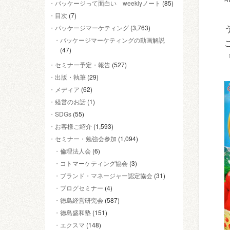
パッケージって面白い weeklyノート
(85)
目次
(7)
パッケージマーケティング
(3,763)
パッケージマーケティングの動画解説
(47)
セミナー予定・報告
(527)
出版・執筆
(29)
メディア
(62)
経営のお話
(1)
SDGs
(55)
お客様ご紹介
(1,593)
セミナー・勉強会参加
(1,094)
倫理法人会
(6)
コトマーケティング協会
(3)
ブランド・マネージャー認定協会
(31)
ブログセミナー
(4)
徳島経営研究会
(587)
徳島盛和塾
(151)
エクスマ
(148)