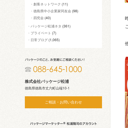
創客ネットワーク
(11)
徳島県中小企業家同友会
(98)
四究会
(40)
パッケージ松浦ネタ
(361)
プライベート
(7)
日常ブログ
(1,065)
株式会社パッケージ松浦
徳島県徳島市丈六町山端10-1
ご相談・お問い合わせ