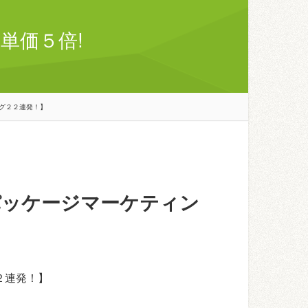
単価５倍!
グ２２連発！】
パッケージマーケティン
２連発！】