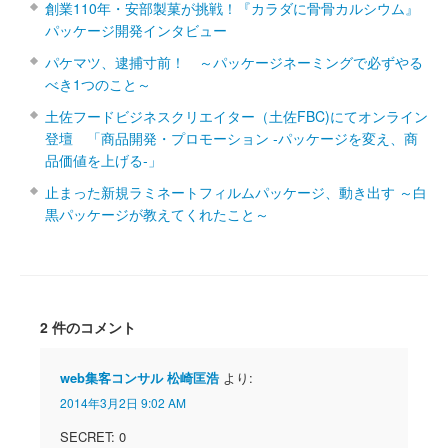
創業110年・安部製菓が挑戦！『カラダに骨骨カルシウム』
パッケージ開発インタビュー
パケマツ、逮捕寸前！ ～パッケージネーミングで必ずやる
べき1つのこと～
土佐フードビジネスクリエイター（土佐FBC)にてオンライン
登壇 「商品開発・プロモーション ‐パッケージを変え、商
品価値を上げる‐」
止まった新規ラミネートフィルムパッケージ、動き出す ～白
黒パッケージが教えてくれたこと～
2 件のコメント
web集客コンサル 松崎匡浩
より:
2014年3月2日 9:02 AM
SECRET: 0