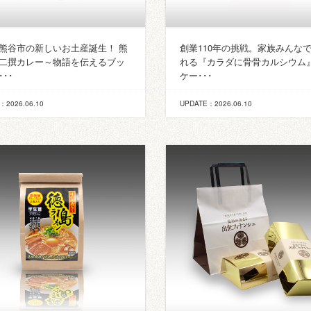
熊谷市の新しいお土産誕生！ 熊
創業110年の挑戦。家族みんな
二撰カレー～物語を伝えるブッ
れる『カラダに骨骨カルシウム
･･
ケー･･･
：2026.06.10
UPDATE：2026.06.10