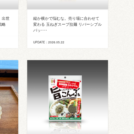
。出世
縦か横かで悩むな。売り場に合わせて
戦略
変わる 玉ねぎスープ拉麺 リバーシブル
パッ･･･
UPDATE：2026.05.22