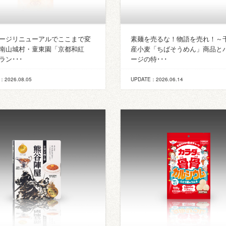
ージリニューアルでここまで変
素麺を売るな！物語を売れ！～
南山城村・童東園「京都和紅
産小麦「ちばそうめん」商品と
ラン･･･
ージの特･･･
：2026.08.05
UPDATE：2026.06.14