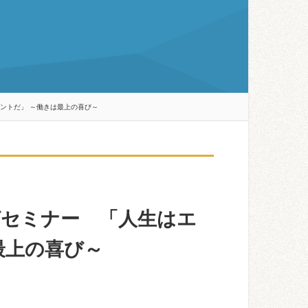
ントだ」 ～働きは最上の喜び～
グセミナー 「人生はエ
最上の喜び～