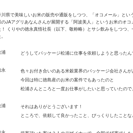
香川県で美味しいお米の販売や通販をしつつ、「オコメール」という
県のJAアグリあなんさんが展開する「阿波美人」というお米のオコ
た！ くりやの徳永真悟社長（以下、敬称略）とサシ飲みをしつつ、
た。
松浦
どうしてパッケージ松浦に仕事を依頼しようと思ったん
徳永
色々お付き合いのある米穀業界のパッケージ会社さんが
今回は特に徳島産のお米の案件でもあったのと
松浦さんところと一度お仕事がしたいと思っていたので
松浦
それはありがとうございます！
ところで、依頼して良かったこと、びっくりしたことな
徳永
提案頂いた案は３人のデザイナーで、全部で15案でした