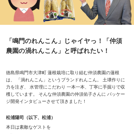
「鳴門のれんこん」じゃイヤっ！「仲須
農園の渦れんこん」と呼ばれたい！
徳島県鳴門市大津町 蓮根栽培に取り組む仲須農園の蓮根
は、 「渦れんこん」というブランドれんこん。 土壌作りに
力を注ぎ、 水管理にこだわり 一本一本、丁寧に手掘りで収
穫しています。 そんな仲須農園の仲須佑子さんに パッケー
ジ開発インタビューさせて頂きました！
松浦陽司（以下、松浦）
本日は素敵なゲストを