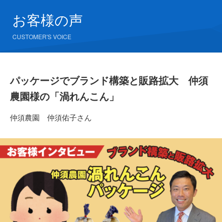
お客様の声
CUSTOMER'S VOICE
パッケージでブランド構築と販路拡大 仲須
農園様の「渦れんこん」
仲須農園 仲須佑子さん