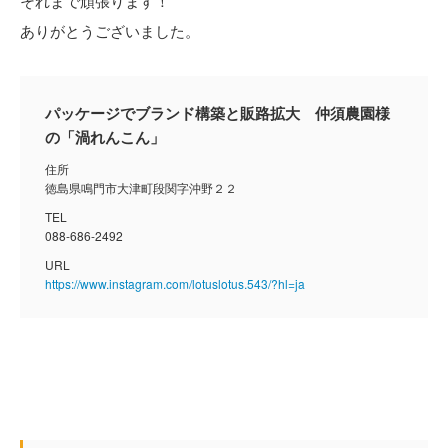
それまで頑張ります！
ありがとうございました。
パッケージでブランド構築と販路拡大 仲須農園様
の「渦れんこん」
住所
徳島県鳴門市大津町段関字沖野２２
TEL
088-686-2492
URL
https://www.instagram.com/lotuslotus.543/?hl=ja