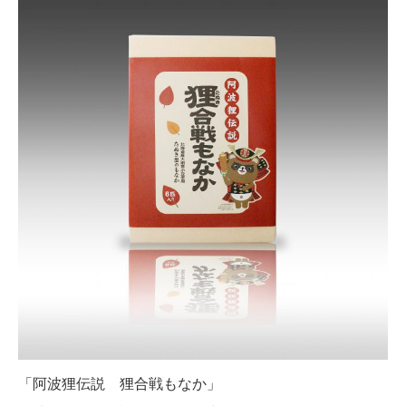
「阿波狸伝説 狸合戦もなか」