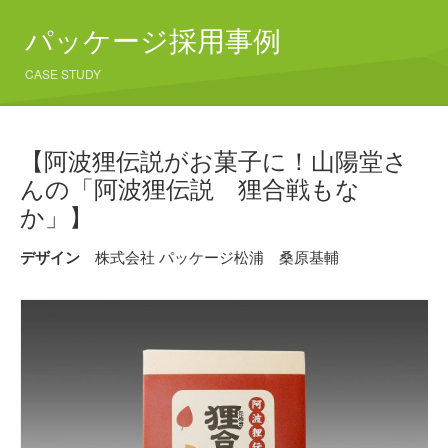
パッケージ採用事例
CASE STUDY
【阿波狸伝説がお菓子に！山陽堂さ
んの「阿波狸伝説 狸合戦もな
か」】
デザイン
株式会社 パッケージ松浦 桑原基輔