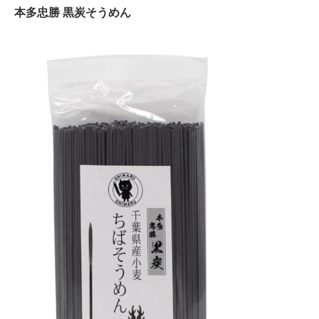
本多忠勝 黒炭そうめん