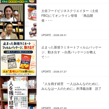
土佐フードビジネスクリエイター（土佐
FBC)にてオンライン登壇 「商品開
発・･･･
UPDATE：2026.08.01
止まった新規ラミネートフィルムパッケー
ジ、動き出す ～白黒パッケージが教え
て･･･
UPDATE：2026.07.27
『人を残す経営 一人はみんなのために、
みんなは一人のために』井澤義治著 読了
UPDATE：2026.07.24