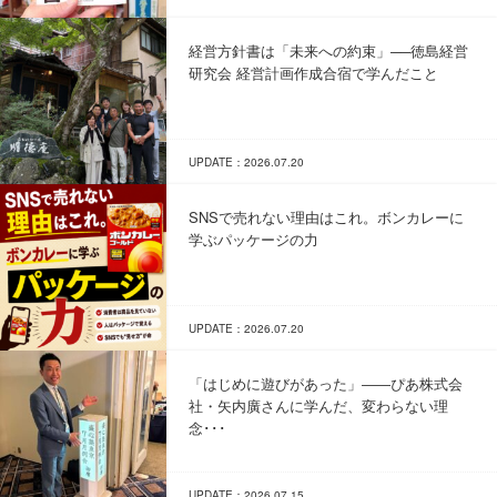
経営方針書は「未来への約束」──徳島経営
研究会 経営計画作成合宿で学んだこと
UPDATE：2026.07.20
SNSで売れない理由はこれ。ボンカレーに
学ぶパッケージの力
UPDATE：2026.07.20
「はじめに遊びがあった」――ぴあ株式会
社・矢内廣さんに学んだ、変わらない理
念･･･
UPDATE：2026.07.15