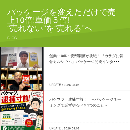
パッケージを変えただけで売
上10倍!単価５倍!
“売れない”を“売れる”へ
BLOG
創業110年・安部製菓が挑戦！『カラダに骨
骨カルシウム』パッケージ開発インタ･･･
UPDATE：2026.08.05
パケマツ、逮捕寸前！ ～パッケージネー
ミングで必ずやるべき1つのこと～
UPDATE：2026.08.02