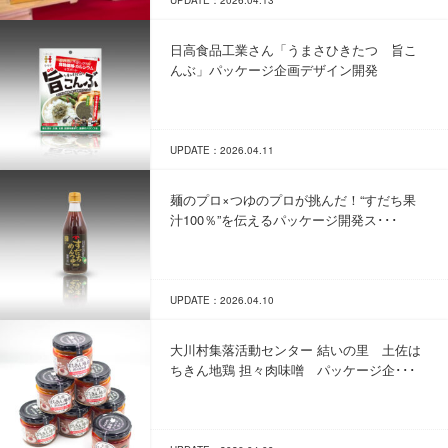
UPDATE：2026.04.13
日高食品工業さん「うまさひきたつ 旨こ
んぶ」パッケージ企画デザイン開発
UPDATE：2026.04.11
麺のプロ×つゆのプロが挑んだ！“すだち果
汁100％”を伝えるパッケージ開発ス･･･
UPDATE：2026.04.10
大川村集落活動センター 結いの里 土佐は
ちきん地鶏 担々肉味噌 パッケージ企･･･