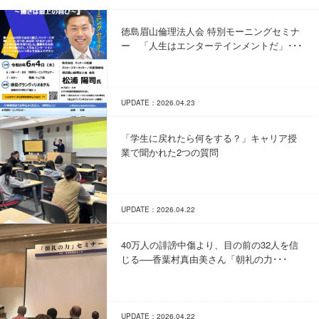
徳島眉山倫理法人会 特別モーニングセミナ
ー 「人生はエンターテインメントだ」･･･
UPDATE：2026.04.23
「学生に戻れたら何をする？」キャリア授
業で聞かれた2つの質問
UPDATE：2026.04.22
40万人の誹謗中傷より、目の前の32人を信
じる──香葉村真由美さん「朝礼の力･･･
UPDATE：2026.04.22