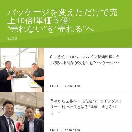
パッケージを変えただけで売
上10倍!単価５倍!
“売れない”を“売れる”へ
BLOG
0→1から1→∞へ。マルメン製麺所様に学
ぶ“売れる商品が次を生む”パッケージ･･･
UPDATE：2026.04.30
日本から世界へ！北海道バイオインダスト
リー・村上社長と語る“世界に通じるパ
ッ･･･
UPDATE：2026.04.28