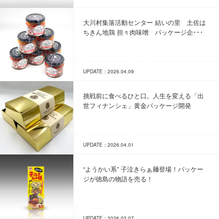
大川村集落活動センター 結いの里 土佐は
ちきん地鶏 担々肉味噌 パッケージ企･･･
UPDATE：2026.04.09
挑戦前に食べるひと口。人生を変える「出
世フィナンシェ」黄金パッケージ開発
UPDATE：2026.04.01
“ようかい系” 子泣きらぁ麺登場！パッケー
ジが徳島の物語を売る！
UPDATE：2026.03.07