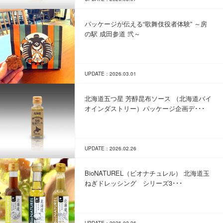
パッケージが伝える“歌舞伎役者体験” ～房
の駅 成田参道 弐～
UPDATE：2026.03.01
北海道五つ星 芳醇昆布ソース （北海道バイ
オインダストリー）パッケージ企画デ･･･
UPDATE：2026.02.26
BioNATUREL（ビオナチュレル） 北海道玉
ねぎドレッシング シリーズ3･･･