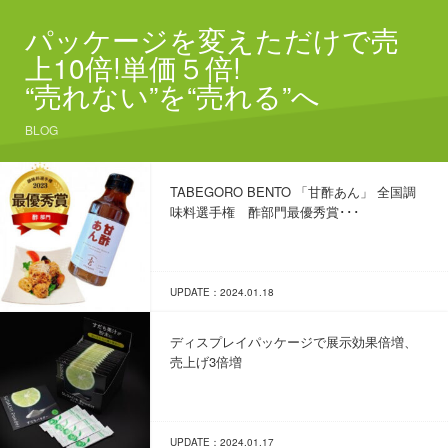
パッケージを変えただけで売
上10倍!単価５倍!
“売れない”を“売れる”へ
BLOG
TABEGORO BENTO 「甘酢あん」 全国調
味料選手権 酢部門最優秀賞･･･
UPDATE：2024.01.18
ディスプレイパッケージで展示効果倍増、
売上げ3倍増
UPDATE：2024.01.17