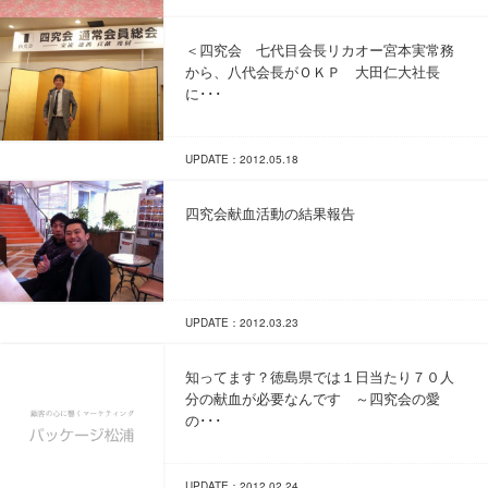
＜四究会 七代目会長リカオー宮本実常務
から、八代会長がＯＫＰ 大田仁大社長
に･･･
UPDATE：2012.05.18
四究会献血活動の結果報告
UPDATE：2012.03.23
知ってます？徳島県では１日当たり７０人
分の献血が必要なんです ～四究会の愛
の･･･
UPDATE：2012.02.24