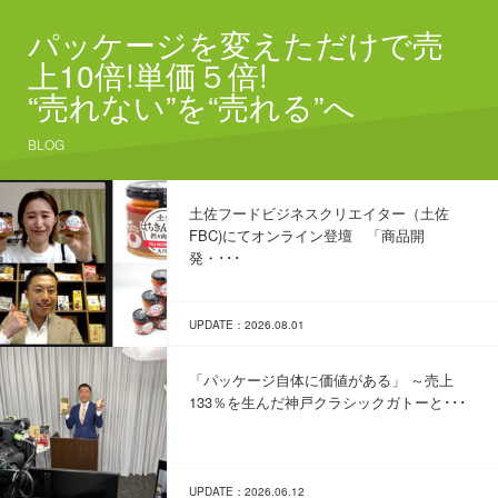
パッケージを変えただけで売
上10倍!単価５倍!
“売れない”を“売れる”へ
BLOG
土佐フードビジネスクリエイター（土佐
FBC)にてオンライン登壇 「商品開
発・･･･
UPDATE：2026.08.01
「パッケージ自体に価値がある」 ～売上
133％を生んだ神戸クラシックガトーと･･･
UPDATE：2026.06.12