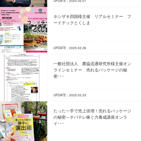
UPDATE：2025.05.01
ホシザキ四国様主催 リアルセミナー フ
ードテックとくしま
UPDATE：2025.02.26
一般社団法人 農協流通研究所様主催オン
ラインセミナー 売れるパッケージの秘
密･･･
UPDATE：2025.02.25
たった一手で売上倍増！売れるパッケージ
の秘密～チバテレ稼ぐ力養成講座オンラ
イ･･･