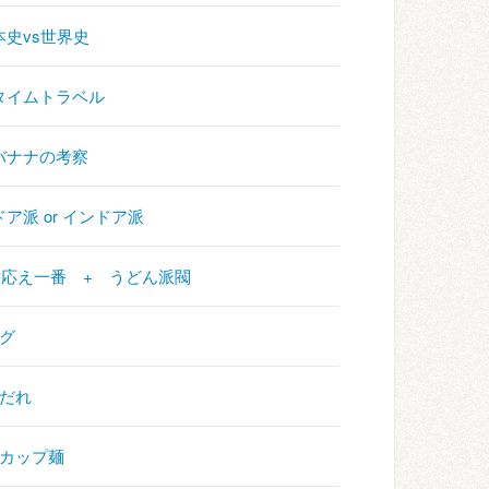
 日本史vs世界史
 + タイムトラベル
+ バナナの考察
トドア派 or インドア派
かめ 歯応え一番 + うどん派閥
ング
けだれ
+ カップ麺