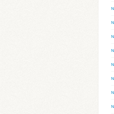
N
N
N