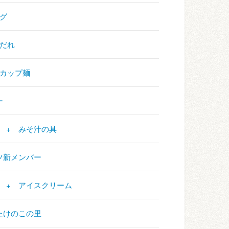
ング
けだれ
+ カップ麺
ー
比べ + みそ汁の具
ケマツ新メンバー
シール + アイスクリーム
山とたけのこの里