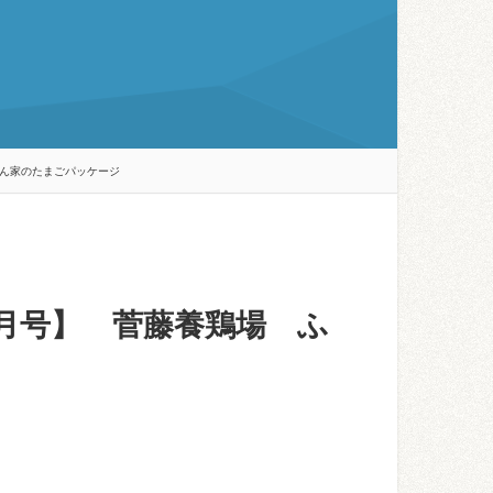
みちゃん家のたまごパッケージ
22年8月号】 菅藤養鶏場 ふ