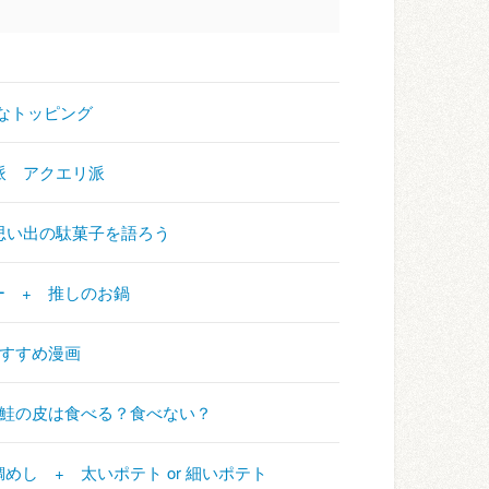
好きなトッピング
カリ派 アクエリ派
 + 思い出の駄菓子を語ろう
ンプー + 推しのお鍋
 おすすめ漫画
+ 焼き鮭の皮は食べる？食べない？
宇和島鯛めし + 太いポテト or 細いポテト