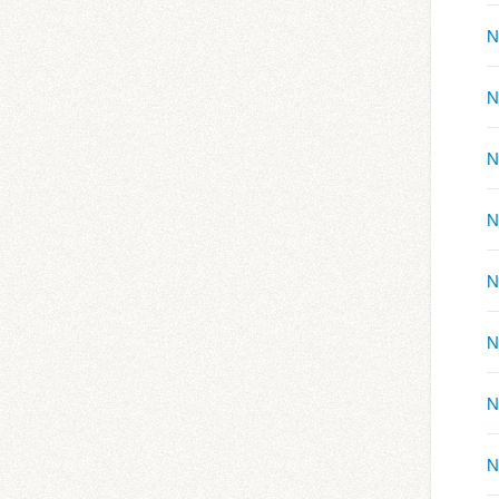
N
N
N