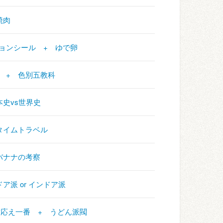
+ 焼肉
アテンションシール + ゆで卵
ーメン + 色別五教科
 日本史vs世界史
 + タイムトラベル
+ バナナの考察
トドア派 or インドア派
かめ 歯応え一番 + うどん派閥