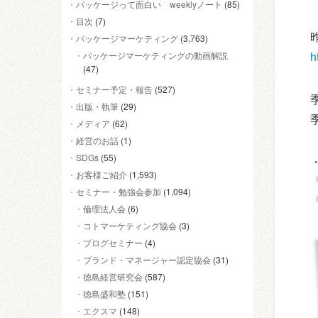
パッケージって面白い weeklyノート
(85)
目次
(7)
パッケージマーケティング
(3,763)
h
パッケージマーケティングの動画解説
(47)
セミナー予定・報告
(527)
出版・執筆
(29)
メディア
(62)
経営のお話
(1)
SDGs
(55)
お客様ご紹介
(1,593)
セミナー・勉強会参加
(1,094)
倫理法人会
(6)
コトマーケティング協会
(3)
ブログセミナー
(4)
ブランド・マネージャー認定協会
(31)
徳島経営研究会
(587)
徳島盛和塾
(151)
エクスマ
(148)