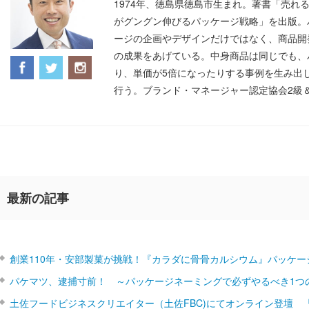
1974年、徳島県徳島市生まれ。著書「売れ
がグングン伸びるパッケージ戦略」を出版。
ージの企画やデザインだけではなく、商品開
の成果をあげている。中身商品は同じでも、
り、単価が5倍になったりする事例を生み出
行う。ブランド・マネージャー認定協会2級
最新の記事
創業110年・安部製菓が挑戦！『カラダに骨骨カルシウム』パッケー
パケマツ、逮捕寸前！ ～パッケージネーミングで必ずやるべき1つ
土佐フードビジネスクリエイター（土佐FBC)にてオンライン登壇 