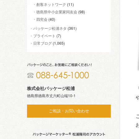
創客ネットワーク
(11)
徳島県中小企業家同友会
(98)
四究会
(40)
パッケージ松浦ネタ
(361)
プライベート
(7)
日常ブログ
(1,065)
株式会社パッケージ松浦
徳島県徳島市丈六町山端10-1
ご相談・お問い合わせ