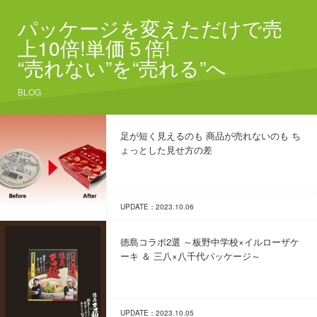
パッケージを変えただけで売
上10倍!単価５倍!
“売れない”を“売れる”へ
BLOG
足が短く見えるのも 商品が売れないのも ち
ょっとした見せ方の差
UPDATE：2023.10.06
徳島コラボ2選 ～板野中学校×イルローザケ
ーキ ＆ 三八×八千代パッケージ～
UPDATE：2023.10.05