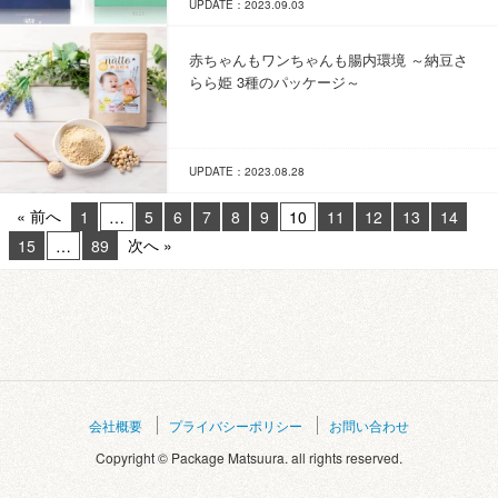
UPDATE：2023.09.03
赤ちゃんもワンちゃんも腸内環境 ～納豆さ
らら姫 3種のパッケージ～
UPDATE：2023.08.28
« 前へ
1
…
5
6
7
8
9
10
11
12
13
14
次へ »
15
…
89
会社概要
プライバシーポリシー
お問い合わせ
Copyright © Package Matsuura. all rights reserved.